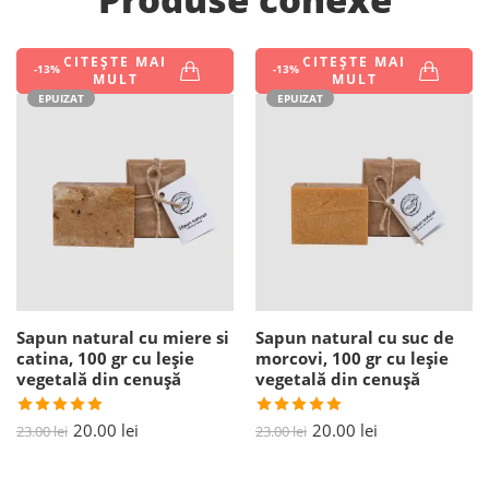
CITEȘTE MAI
CITEȘTE MAI
-13%
-13%
MULT
MULT
EPUIZAT
EPUIZAT
Sapun natural cu miere si
Sapun natural cu suc de
catina, 100 gr cu leșie
morcovi, 100 gr cu leșie
vegetală din cenușă
vegetală din cenușă
Evaluat la
Evaluat la
20.00
lei
20.00
lei
23.00
lei
23.00
lei
5.00
din 5
5.00
din 5