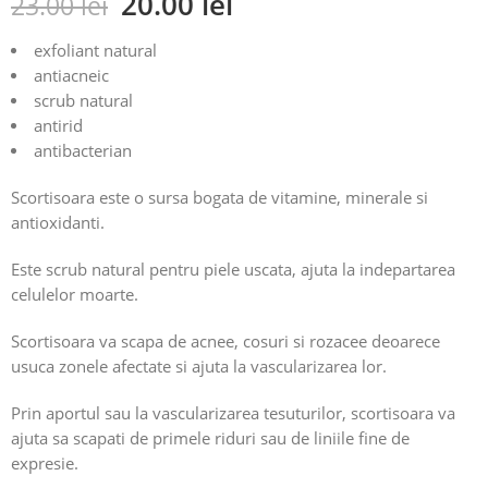
20.00
lei
23.00
lei
5.00
din 5
pe baza
exfoliant natural
unei
antiacneic
singure
scrub natural
evaluări
antirid
antibacterian
Scortisoara este o sursa bogata de vitamine, minerale si
antioxidanti.
Este scrub natural pentru piele uscata, ajuta la indepartarea
celulelor moarte.
Scortisoara va scapa de acnee, cosuri si rozacee deoarece
usuca zonele afectate si ajuta la vascularizarea lor.
Prin aportul sau la vascularizarea tesuturilor, scortisoara va
ajuta sa scapati de primele riduri sau de liniile fine de
expresie.