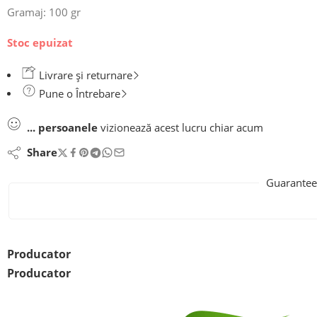
Gramaj: 100 gr
Stoc epuizat
Livrare și returnare
Pune o Întrebare
...
persoanele
vizionează acest lucru chiar acum
Share
Guarantee
Producator
Producator