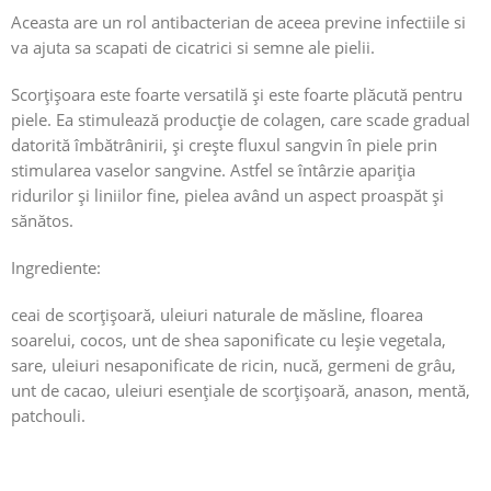
Aceasta are un rol antibacterian de aceea previne infectiile si
va ajuta sa scapati de cicatrici si semne ale pielii.
Scorțișoara este foarte versatilă și este foarte plăcută pentru
piele. Ea stimulează producție de colagen, care scade gradual
datorită îmbătrânirii, și crește fluxul sangvin în piele prin
stimularea vaselor sangvine. Astfel se întârzie apariția
ridurilor și liniilor fine, pielea având un aspect proaspăt și
sănătos.
Ingrediente:
ceai de scorţişoară, uleiuri naturale de măsline, floarea
soarelui, cocos, unt de shea saponificate cu leşie vegetala,
sare, uleiuri nesaponificate de ricin, nucă, germeni de grâu,
unt de cacao, uleiuri esenţiale de scorţişoară, anason, mentă,
patchouli.