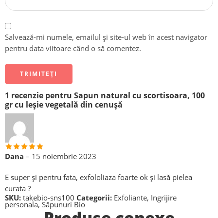
Salvează-mi numele, emailul și site-ul web în acest navigator
pentru data viitoare când o să comentez.
1 recenzie pentru
Sapun natural cu scortisoara, 100
gr cu leșie vegetală din cenușă
Dana
–
15 noiembrie 2023
Evaluat la
5
din 5
E super și pentru fata, exfololiaza foarte ok și lasă pielea
curata ?
SKU:
takebio-sns100
Categorii:
Exfoliante
,
Ingrijire
personala
,
Săpunuri Bio
Produse conexe