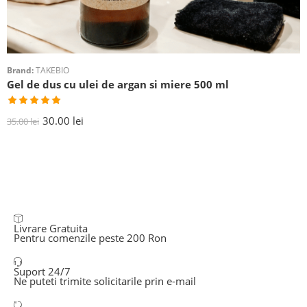
Brand:
TAKEBIO
Gel de dus cu ulei de argan si miere 500 ml
Evaluat la
30.00
lei
35.00
lei
5.00
din 5
Livrare Gratuita
Pentru comenzile peste 200 Ron
Suport 24/7
Ne puteti trimite solicitarile prin e-mail