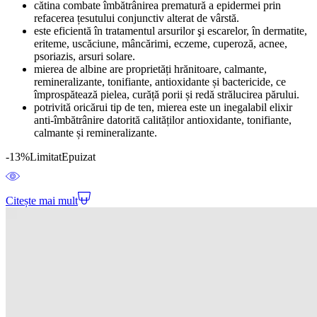
cătina combate îmbătrânirea prematură a epidermei prin
refacerea țesutului conjunctiv alterat de vârstă.
este eficientă în tratamentul arsurilor şi escarelor, în dermatite,
eriteme, uscăciune, mâncărimi, eczeme, cuperoză, acnee,
psoriazis, arsuri solare.
mierea de albine are proprietăți hrănitoare, calmante,
remineralizante, tonifiante, antioxidante și bactericide, ce
împrospătează pielea, curăță porii și redă strălucirea părului.
potrivită oricărui tip de ten, mierea este un inegalabil elixir
anti-îmbătrânire datorită calităților antioxidante, tonifiante,
calmante și remineralizante.
-13%
Limitat
Epuizat
Citește mai mult