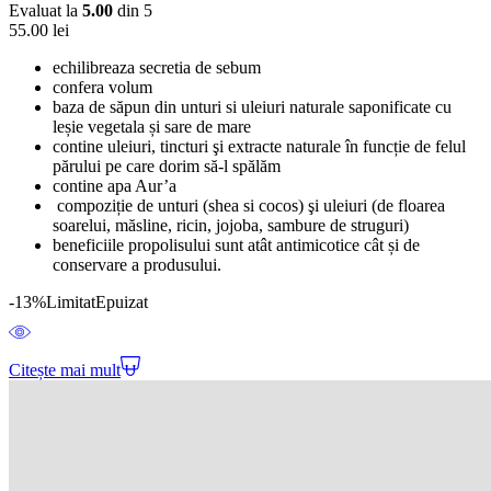
Evaluat la
5.00
din 5
55.00
lei
echilibreaza secretia de sebum
confera volum
baza de săpun din unturi si uleiuri naturale saponificate cu
leșie vegetala și sare de mare
contine uleiuri, tincturi şi extracte naturale în funcție de felul
părului pe care dorim să-l spălăm
contine apa Aur’a
compoziție de unturi (shea si cocos) şi uleiuri (de floarea
soarelui, măsline, ricin, jojoba, sambure de struguri)
beneficiile propolisului sunt atât antimicotice cât și de
conservare a produsului.
-13%
Limitat
Epuizat
Citește mai mult