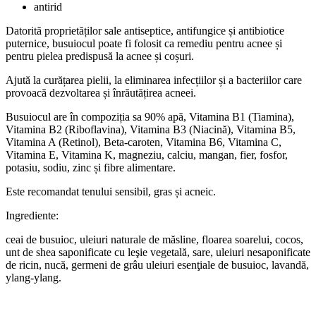
antirid
Datorită proprietăților sale antiseptice, antifungice și antibiotice
puternice, busuiocul poate fi folosit ca remediu pentru acnee și
pentru pielea predispusă la acnee și coșuri.
Ajută la curățarea pielii, la eliminarea infecțiilor și a bacteriilor care
provoacă dezvoltarea și înrăutățirea acneei.
Busuiocul are în compoziția sa 90% apă, Vitamina B1 (Tiamina),
Vitamina B2 (Riboflavina), Vitamina B3 (Niacină), Vitamina B5,
Vitamina A (Retinol), Beta-caroten, Vitamina B6, Vitamina C,
Vitamina E, Vitamina K, magneziu, calciu, mangan, fier, fosfor,
potasiu, sodiu, zinc și fibre alimentare.
Este recomandat tenului sensibil, gras și acneic.
Ingrediente:
ceai de busuioc, uleiuri naturale de măsline, floarea soarelui, cocos,
unt de shea saponificate cu leşie vegetală, sare, uleiuri nesaponificate
de ricin, nucă, germeni de grâu uleiuri esenţiale de busuioc, lavandă,
ylang-ylang.