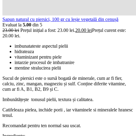
Sapun natural cu piersici, 100 gr cu leșie vegetală din cenușă
Evaluat la
5.00
din 5
23.00
lei
Prețul inițial a fost: 23.00 lei.
20.00
lei
Prețul curent este:
20.00 lei.
imbunatateste aspectul pielii
hidrateaza
vitaminizant pentru piele
intarzie procesul de imbatranire
mentine stralucirea pielii
Sucul de piersici este o sursă bogată de minerale, cum ar fi fier,
calciu, zinc, mangan, magneziu și sulf. Conține diferite vitamine,
cum ar fi A, B1, B2, B9 și C.
Imbunătățește tonusul pielii, textura și calitatea.
Catifeleaza pielea, inchide porii , iar vitaminele si mineralele hranesc
tenul.
Recomandat pentru ten normal sau uscat.
Ingrediente: