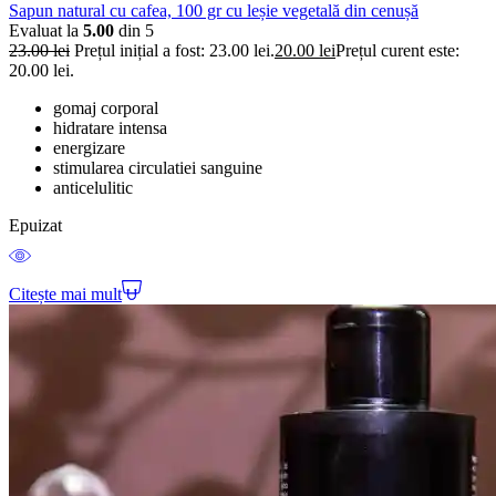
Sapun natural cu cafea, 100 gr cu leșie vegetală din cenușă
Evaluat la
5.00
din 5
23.00
lei
Prețul inițial a fost: 23.00 lei.
20.00
lei
Prețul curent este:
20.00 lei.
gomaj corporal
hidratare intensa
energizare
stimularea circulatiei sanguine
anticelulitic
Epuizat
Citește mai mult