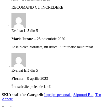
RECOMAND CU INCREDERE
Evaluat la
5
din 5
Maria Istrate
–
25 noiembrie 2020
Lasa pielea hidratata, nu usuca. Sunt foarte multumita!
Evaluat la
5
din 5
Florina
–
9 aprilie 2023
Îmi scârțâie pielea de la el!
SKU:
snal1take
Categorii:
Ingrijire personala
,
Săpunuri Bio
,
Ten
Acneic