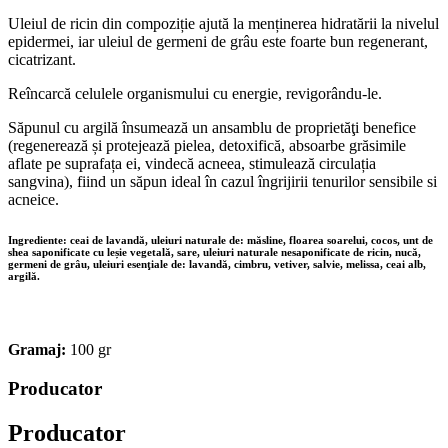
Uleiul de ricin din compoziție ajută la menținerea hidratării la nivelul
epidermei, iar uleiul de germeni de grâu este foarte bun regenerant,
cicatrizant.
Reîncarcă celulele organismului cu energie, revigorându-le.
Săpunul cu argilă însumează un ansamblu de proprietăţi benefice
(regenerează și protejează pielea, detoxifică, absoarbe grăsimile
aflate pe suprafața ei, vindecă acneea, stimulează circulația
sangvina), fiind un săpun ideal în cazul îngrijirii tenurilor sensibile si
acneice.
Ingrediente: ceai de lavandă, uleiuri naturale de: măsline, floarea soarelui, cocos, unt de
shea saponificate cu leșie vegetală, sare, uleiuri naturale nesaponificate de ricin, nucă,
germeni de grâu, uleiuri esenţiale de: lavandă, cimbru, vetiver, salvie, melissa, ceai alb,
argilă.
Gramaj:
100 gr
Producator
Producator