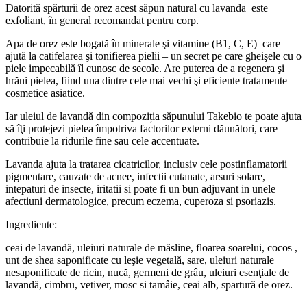
Datorită spărturii de orez acest săpun natural cu lavanda este
exfoliant, în general recomandat pentru corp.
Apa de orez este bogată în minerale şi vitamine (B1, C, E) care
ajută la catifelarea şi tonifierea pielii – un secret pe care gheişele cu o
piele impecabilă îl cunosc de secole. Are puterea de a regenera şi
hrăni pielea, fiind una dintre cele mai vechi şi eficiente tratamente
cosmetice asiatice.
Iar uleiul de lavandă din compoziția săpunului Takebio te poate ajuta
să îţi protejezi pielea împotriva factorilor externi dăunători, care
contribuie la ridurile fine sau cele accentuate.
Lavanda ajuta la tratarea cicatricilor, inclusiv cele postinflamatorii
pigmentare, cauzate de acnee, infectii cutanate, arsuri solare,
intepaturi de insecte, iritatii si poate fi un bun adjuvant in unele
afectiuni dermatologice, precum eczema, cuperoza si psoriazis.
Ingrediente:
ceai de lavandă, uleiuri naturale de măsline, floarea soarelui, cocos ,
unt de shea saponificate cu leşie vegetală, sare, uleiuri naturale
nesaponificate de ricin, nucă, germeni de grâu, uleiuri esenţiale de
lavandă, cimbru, vetiver, mosc si tamâie, ceai alb, spartură de orez.