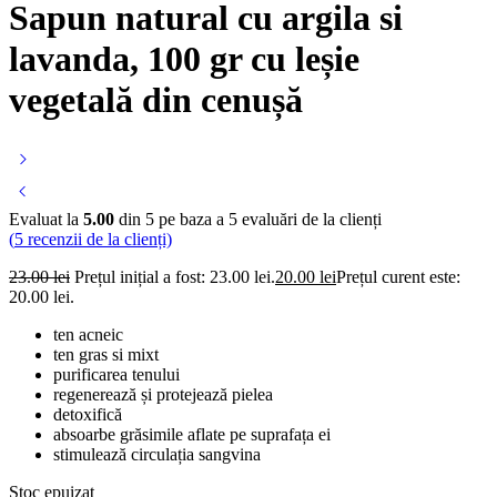
Sapun natural cu argila si
lavanda, 100 gr cu leșie
vegetală din cenușă
Evaluat la
5.00
din 5 pe baza a
5
evaluări de la clienți
(
5
recenzii de la clienți)
23.00
lei
Prețul inițial a fost: 23.00 lei.
20.00
lei
Prețul curent este:
20.00 lei.
ten acneic
ten gras si mixt
purificarea tenului
regenerează și protejează pielea
detoxifică
absoarbe grăsimile aflate pe suprafața ei
stimulează circulația sangvina
Stoc epuizat