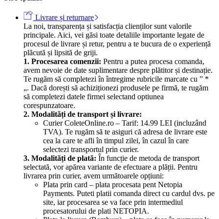
Livrare și returnare
La noi, transparența și satisfacția clienților sunt valorile
principale. Aici, vei găsi toate detaliile importante legate de
procesul de livrare și retur, pentru a te bucura de o experiență
plăcută și lipsită de griji.
1. Procesarea comenzii:
Pentru a putea procesa comanda,
avem nevoie de date suplimentare despre plătitor și destinație.
Te rugăm să completezi în întregime rubricile marcate cu ” *
„. Dacă dorești să achiziționezi produsele pe firmă, te rugăm
să completezi datele firmei selectand optiunea
corespunzatoare.
2. Modalități de transport și livrare:
Curier ColeteOnline.ro – Tarif: 14.99 LEI (incluzând
TVA). Te rugăm să te asiguri că adresa de livrare este
cea la care te afli în timpul zilei, în cazul în care
selectezi transportul prin curier.
3. Modalități de plată:
În funcție de metoda de transport
selectată, vor apărea variante de efectuare a plății. Pentru
livrarea prin curier, avem următoarele opțiuni:
Plata prin card – plata procesata pent Netopia
Payments. Puteti platii comanda direct cu cardul dvs. pe
site, iar procesarea se va face prin intermediul
procesatorului de plati NETOPIA.