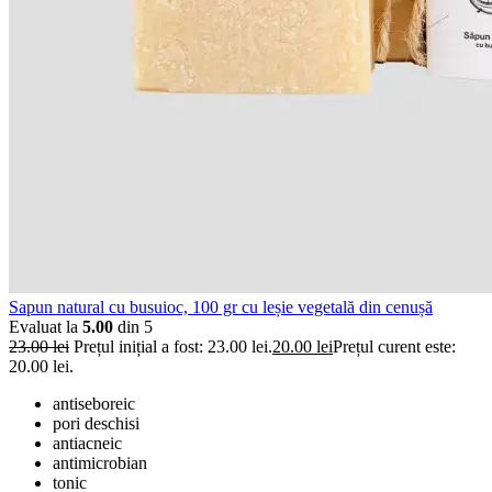
Sapun natural cu busuioc, 100 gr cu leșie vegetală din cenușă
Evaluat la
5.00
din 5
23.00
lei
Prețul inițial a fost: 23.00 lei.
20.00
lei
Prețul curent este:
20.00 lei.
antiseboreic
pori deschisi
antiacneic
antimicrobian
tonic