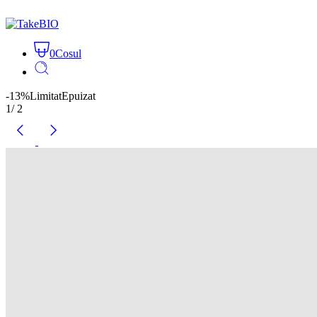
0
Cosul
-13%
Limitat
Epuizat
1
/
2