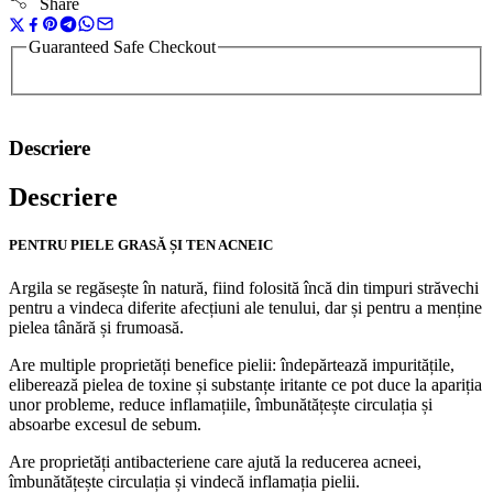
Share
Guaranteed Safe Checkout
Descriere
Descriere
PENTRU PIELE GRASĂ ȘI TEN ACNEIC
Argila se regăsește în natură, fiind folosită încă din timpuri străvechi
pentru a vindeca diferite afecțiuni ale tenului, dar și pentru a menține
pielea tânără și frumoasă.
Are multiple proprietăți benefice pielii: îndepărtează impuritățile,
eliberează pielea de toxine și substanțe iritante ce pot duce la apariția
unor probleme, reduce inflamațiile, îmbunătățește circulația și
absoarbe excesul de sebum.
Are proprietăți antibacteriene care ajută la reducerea acneei,
îmbunătățește circulația și vindecă inflamația pielii.