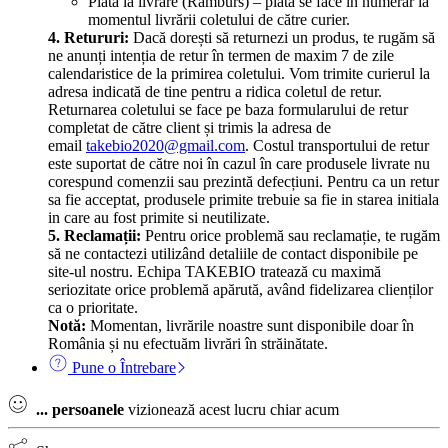
Plata la livrare (Ramburs) – plata se face în numerar la
momentul livrării coletului de către curier.
4. Retururi:
Dacă dorești să returnezi un produs, te rugăm să
ne anunți intenția de retur în termen de maxim 7 de zile
calendaristice de la primirea coletului. Vom trimite curierul la
adresa indicată de tine pentru a ridica coletul de retur.
Returnarea coletului se face pe baza formularului de retur
completat de către client și trimis la adresa de
email
takebio2020@gmail.com
. Costul transportului de retur
este suportat de către noi în cazul în care produsele livrate nu
corespund comenzii sau prezintă defecțiuni. Pentru ca un retur
sa fie acceptat, produsele primite trebuie sa fie in starea initiala
in care au fost primite si neutilizate.
5. Reclamații:
Pentru orice problemă sau reclamație, te rugăm
să ne contactezi utilizând detaliile de contact disponibile pe
site-ul nostru. Echipa TAKEBIO tratează cu maximă
seriozitate orice problemă apărută, având fidelizarea clienților
ca o prioritate.
Notă:
Momentan, livrările noastre sunt disponibile doar în
România și nu efectuăm livrări în străinătate.
Pune o Întrebare
...
persoanele
vizionează acest lucru chiar acum