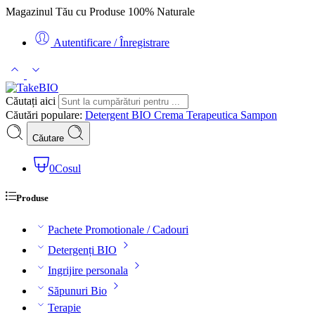
Magazinul
Tău
cu Produse 100% Naturale
Autentificare / Înregistrare
Căutați aici
Căutări populare:
Detergent BIO
Crema Terapeutica
Sampon
Căutare
0
Cosul
Produse
Pachete Promotionale / Cadouri
Detergenți BIO
Ingrijire personala
Săpunuri Bio
Terapie