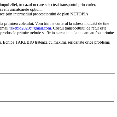
pul zilei, în cazul în care selectezi transportul prin curier.
, avem următoarele opțiuni:
a face prin intermediul procesatorului de plati NETOPIA.
a primirea coletului. Vom trimite curierul la adresa indicată de tine
 email
takebio2020@gmail.com
. Costul transportului de retur este
rodusele primite trebuie sa fie in starea initiala in care au fost primite
ostru. Echipa TAKEBIO tratează cu maximă seriozitate orice problemă