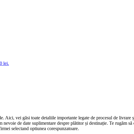
0 lei.
le. Aici, vei găsi toate detaliile importante legate de procesul de livrare ș
evoie de date suplimentare despre plătitor și destinație. Te rugăm să c
 firmei selectand optiunea corespunzatoare.