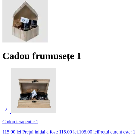
Cadou frumusețe 1
Cadou terapeutic 1
115.00
lei
Prețul inițial a fost: 115.00 lei.
105.00
lei
Prețul curent este: 