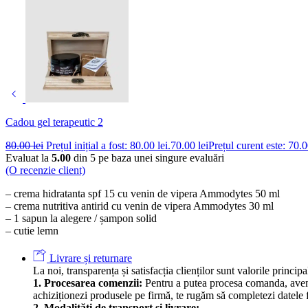
Cadou gel terapeutic 2
80.00
lei
Prețul inițial a fost: 80.00 lei.
70.00
lei
Prețul curent este: 70.0
Evaluat la
5.00
din 5 pe baza unei singure evaluări
(O recenzie client)
– crema hidratanta spf 15 cu venin de vipera Ammodytes 50 ml
– crema nutritiva antirid cu venin de vipera Ammodytes 30 ml
– 1 sapun la alegere / șampon solid
– cutie lemn
Livrare și returnare
La noi, transparența și satisfacția clienților sunt valorile principa
1. Procesarea comenzii:
Pentru a putea procesa comanda, avem n
achiziționezi produsele pe firmă, te rugăm să completezi datele
2. Modalități de transport și livrare: