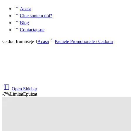
Acasa
Cine suntem noi?
Blog
Contactaţi-ne
Cadou frumusețe 1
Acasă
Pachete Promotionale / Cadouri
Open Sidebar
-7%
Limitat
Epuizat