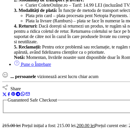
Curier ColeteOnline.ro – Tarif: 14.99 LEI (incluzând TVA). T
3. Modalități de plată:
În funcție de metoda de transport selecta
Plata prin card – plata procesata pent Netopia Payments. 
Plata la livrare (Ramburs) – plata se face în numerar la mo
4. Retururi:
Dacă dorești să returnezi un produs, te rugăm să ne 
pentru a ridica coletul de retur. Returnarea coletului se face pe 
suportat de către noi în cazul în care produsele livrate nu coresp
si neutilizate.
5. Reclamații:
Pentru orice problemă sau reclamație, te rugăm s
apărută, având fidelizarea clienților ca o prioritate.
Notă:
Momentan, livrările noastre sunt disponibile doar în Român
Pune o Întrebare
...
persoanele
vizionează acest lucru chiar acum
Share
Guaranteed Safe Checkout
215.00
lei
Prețul inițial a fost: 215.00 lei.
200.00
lei
Prețul curent este: 