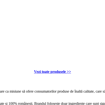
Vezi toate produsele >>
e ca misiune să ofere consumatorilor produse de înaltă calitate, care să 
ctate și 100% românești. Brandul folosește doar ingrediente care sunt sig