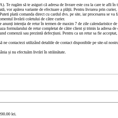
e rugăm să te asiguri că adresa de livrare este cea la care te afli în tim
tă, vor apărea variante de efectuare a plății. Pentru livrarea prin curier
Puteti platii comanda direct cu cardul dvs. pe site, iar procesarea se v
mentul livrării coletului de către curier.
anunți intenția de retur în termen de maxim 7 de zile calendaristice de l
baza formularului de retur completat de către client și trimis la adresa de
und comenzii sau prezintă defecțiuni. Pentru ca un retur sa fie acceptat, p
ă ne contactezi utilizând detaliile de contact disponibile pe site-ul n
ia și nu efectuăm livrări în străinătate.
200.00 lei.